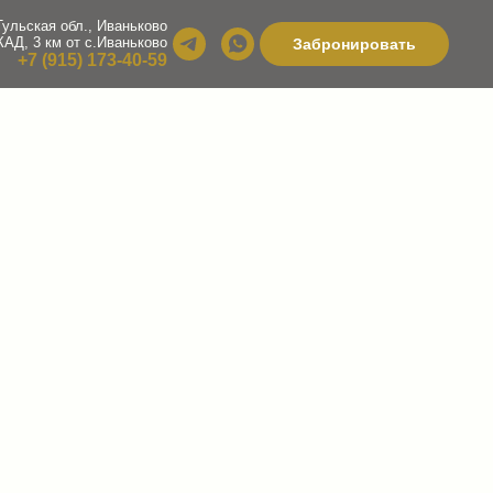
Тульская обл., Иваньково
МКАД,
3 км от с.Иваньково
Забронировать
+7 (915) 173-40-59